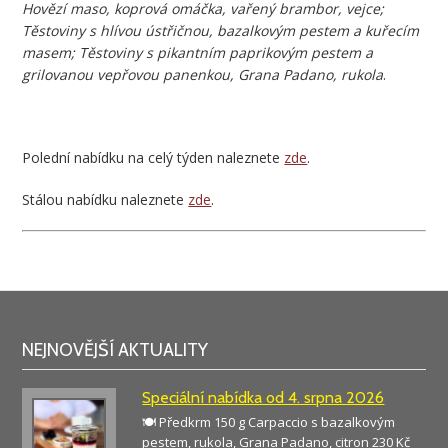
Hovězí maso, koprová omáčka, vařený brambor, vejce;
Těstoviny s hlívou ústřičnou, bazalkovým pestem a kuřecím
masem; Těstoviny s pikantním paprikovým pestem a
grilovanou vepřovou panenkou, Grana Padano, rukola
.
Polední nabídku na celý týden naleznete
zde
.
Stálou nabídku naleznete
zde
.
NEJNOVĚJŠÍ AKTUALITY
Speciální nabídka od 4. srpna 2026
🍽️ Předkrm 150 g Carpaccio s bazalkovým
pestem, rukola, Grana Padano, citron 230 Kč