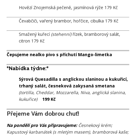
Hovězí Znojemská pečeně, jasmínová rýže 179 Kč
Čevabčiči, vařený brambor, hořčice, cibulka 179 Kč
Smažený kuřecí
(stehenní)
řízek, bramborový salát,
citron 179 Kč
Čepujeme nealko pivo s příchutí Mango-limetka
*Nabídka týdne:*
Sýrová Quesadilla s anglickou slaninou a kukuřicí,
trhaný salát, česneková zakysaná smetana
(tortilla, Cheddar, Mozzarella, Niva, anglická slanina,
kukuřice)
199 Kč
Přejeme Vám dobrou chuť!
Na pondělí pro Vás připravujeme:
Česnekový krém;
Kapustový karbanátek (s mletým masem), bramborová kaše;