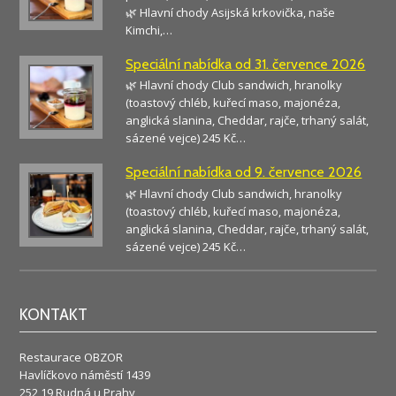
🌿 Hlavní chody Asijská krkovička, naše
Kimchi,…
Speciální nabídka od 31. července 2026
🌿 Hlavní chody Club sandwich, hranolky
(toastový chléb, kuřecí maso, majonéza,
anglická slanina, Cheddar, rajče, trhaný salát,
sázené vejce) 245 Kč…
Speciální nabídka od 9. července 2026
🌿 Hlavní chody Club sandwich, hranolky
(toastový chléb, kuřecí maso, majonéza,
anglická slanina, Cheddar, rajče, trhaný salát,
sázené vejce) 245 Kč…
KONTAKT
Restaurace OBZOR
Havlíčkovo náměstí 1439
252 19 Rudná u Prahy