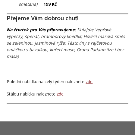
smetana)
199 Kč
Přejeme Vám dobrou chuť!
Na čtvrtek pro Vás připravujeme:
Kulajda; Vepřové
výpečky, špenát, bramborový knedlík; Hovězí masová směs
se zeleninou, jasmínová rýže; Těstoviny s rajčatovou
omáčkou s bazalkou, kuřecí maso, Grana Padano (lze i bez
masa)
.
Polední nabídku na celý týden naleznete
zde
.
Stálou nabídku naleznete
zde
.