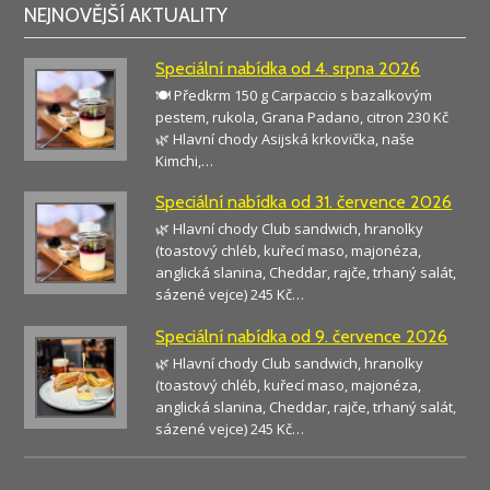
NEJNOVĚJŠÍ AKTUALITY
Speciální nabídka od 4. srpna 2026
🍽️ Předkrm 150 g Carpaccio s bazalkovým
pestem, rukola, Grana Padano, citron 230 Kč
🌿 Hlavní chody Asijská krkovička, naše
Kimchi,…
Speciální nabídka od 31. července 2026
🌿 Hlavní chody Club sandwich, hranolky
(toastový chléb, kuřecí maso, majonéza,
anglická slanina, Cheddar, rajče, trhaný salát,
sázené vejce) 245 Kč…
Speciální nabídka od 9. července 2026
🌿 Hlavní chody Club sandwich, hranolky
(toastový chléb, kuřecí maso, majonéza,
anglická slanina, Cheddar, rajče, trhaný salát,
sázené vejce) 245 Kč…