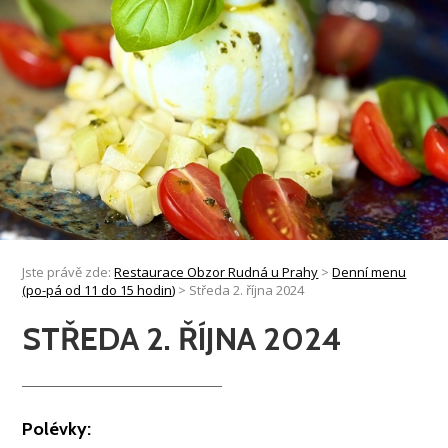
Jste právě zde:
Restaurace Obzor Rudná u Prahy
>
Denní menu
(po-pá od 11 do 15 hodin)
>
Středa 2. října 2024
STŘEDA 2. ŘÍJNA 2024
Polévky: