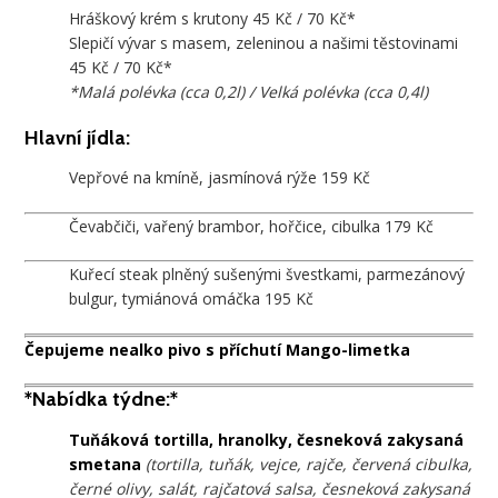
Hráškový krém s krutony 45 Kč / 70 Kč*
Slepičí vývar s masem, zeleninou a našimi těstovinami
45 Kč / 70 Kč*
*Malá polévka (cca 0,2l) / Velká polévka (cca 0,4l)
Hlavní jídla:
Vepřové na kmíně, jasmínová rýže 159 Kč
Čevabčiči, vařený brambor, hořčice, cibulka 179 Kč
Kuřecí steak plněný sušenými švestkami, parmezánový
bulgur, tymiánová omáčka 195 Kč
Čepujeme nealko pivo s příchutí Mango-limetka
*Nabídka týdne:*
Tuňáková tortilla, hranolky, česneková zakysaná
smetana
(tortilla, tuňák, vejce, rajče, červená cibulka,
černé olivy, salát, rajčatová salsa, česneková zakysaná