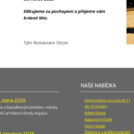
Děkujeme za pochopení a přejeme vám
krásné léto.
Tým Restaurace Obzor
NAŠE NABÍDKA
4. srpna 2026
Denní menu (po-pá od 11
do 15 hodin)
cio s bazalkovým pestem, rukola,
Jídelní lístek
Kč 🌿 Hlavní chody Asijská
Nápojový lístek
Vinný lístek
Žádost o zasílání polední
31. července 2026