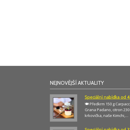
NEJNOVĚJŠÍ AKTUALITY
Speciální nabídka od 
🍽️ Předkrm 150 g Carpac
Grana Padano, citron 230 
krkovička, naše Kimchi,…
Speciální nabídka od 