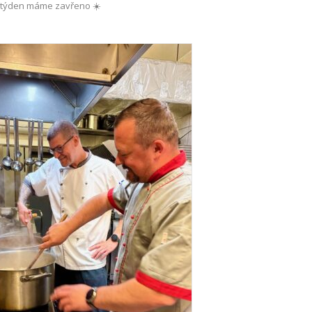
 týden máme zavřeno ☀️