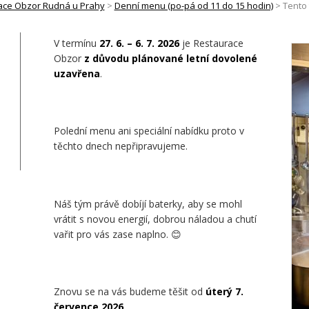
ace Obzor Rudná u Prahy
>
Denní menu (po-pá od 11 do 15 hodin)
>
Tento
V termínu
27. 6. – 6. 7. 2026
je Restaurace
Obzor
z důvodu plánované letní dovolené
uzavřena
.
Polední menu ani speciální nabídku proto v
těchto dnech nepřipravujeme.
Náš tým právě dobíjí baterky, aby se mohl
vrátit s novou energií, dobrou náladou a chutí
vařit pro vás zase naplno. 😊
Znovu se na vás budeme těšit od
úterý 7.
července 2026
.