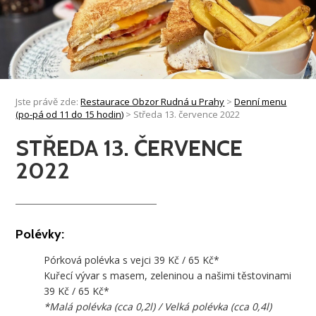
Jste právě zde:
Restaurace Obzor Rudná u Prahy
>
Denní menu
(po-pá od 11 do 15 hodin)
>
Středa 13. července 2022
STŘEDA 13. ČERVENCE
2022
Polévky:
Pórková polévka s vejci 39 Kč / 65 Kč*
Kuřecí vývar s masem, zeleninou a našimi těstovinami
39 Kč / 65 Kč*
*Malá polévka (cca 0,2l) / Velká polévka (cca 0,4l)