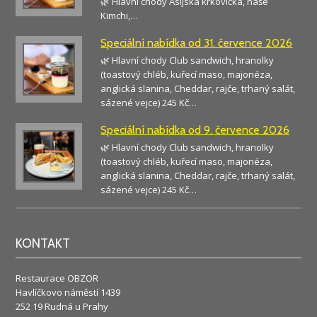
🌿 Hlavní chody Asijská krkovička, naše
Kimchi,…
Speciální nabídka od 31. července 2026
🌿 Hlavní chody Club sandwich, hranolky
(toastový chléb, kuřecí maso, majonéza,
anglická slanina, Cheddar, rajče, trhaný salát,
sázené vejce) 245 Kč…
Speciální nabídka od 9. července 2026
🌿 Hlavní chody Club sandwich, hranolky
(toastový chléb, kuřecí maso, majonéza,
anglická slanina, Cheddar, rajče, trhaný salát,
sázené vejce) 245 Kč…
KONTAKT
Restaurace OBZOR
Havlíčkovo náměstí 1439
252 19 Rudná u Prahy