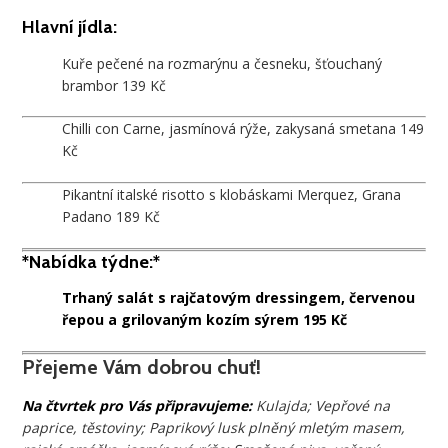
Hlavní jídla:
Kuře pečené na rozmarýnu a česneku, šťouchaný
brambor 139 Kč
Chilli con Carne, jasmínová rýže, zakysaná smetana 149
Kč
Pikantní italské risotto s klobáskami Merquez, Grana
Padano 189 Kč
*Nabídka týdne:*
Trhaný salát s rajčatovým dressingem, červenou
řepou a grilovaným kozím sýrem 195 Kč
Přejeme Vám dobrou chuť!
Na čtvrtek pro Vás připravujeme:
Kulajda; Vepřové na
paprice, těstoviny; Paprikový lusk plněný mletým masem,