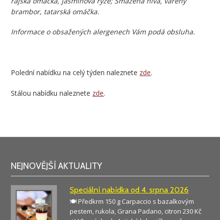
rajská omáčka, jasmínová rýže; Smažená niva, vařený
brambor, tatarská omáčka.
Informace o obsažených alergenech Vám podá obsluha.
Polední nabídku na celý týden naleznete
zde
.
Stálou nabídku naleznete
zde
.
NEJNOVĚJŠÍ AKTUALITY
Speciální nabídka od 4. srpna 2026
🍽️ Předkrm 150 g Carpaccio s bazalkovým
pestem, rukola, Grana Padano, citron 230 Kč